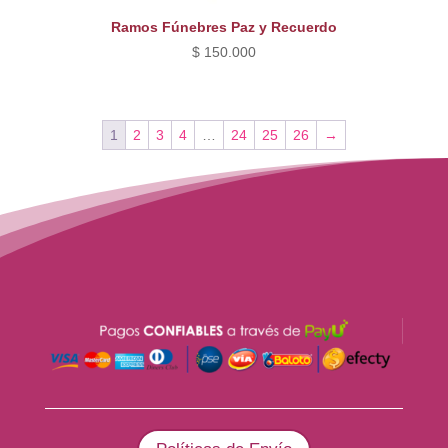
Ramos Fúnebres Paz y Recuerdo
$
150.000
1
2
3
4
…
24
25
26
→