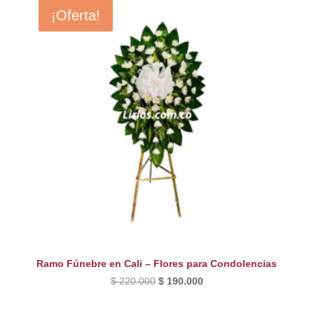
¡Oferta!
Ramo Fúnebre en Cali – Flores para Condolencias
El
El
$
220.000
$
190.000
precio
precio
original
actual