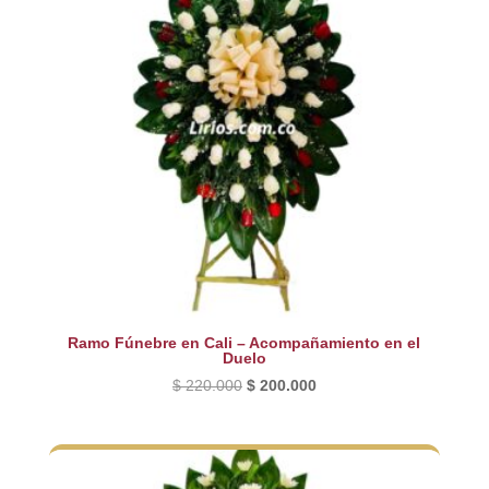
Ramo Fúnebre en Cali – Acompañamiento en el
Duelo
El
El
$
220.000
$
200.000
precio
precio
original
actual
era:
es:
$ 220.000.
$ 200.000.