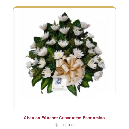
original
actual
era:
es:
$ 240.000.
$ 200.000.
Abanico Fúnebre Crisantemo Económico
$
110.000