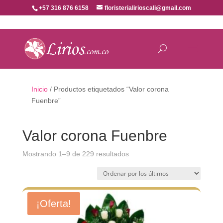
+57 316 876 6158
floristerialirioscali@gmail.com
Inicio
/ Productos etiquetados “Valor corona
Fuenbre”
Valor corona Fuenbre
Ordenado
Mostrando 1–9 de 229 resultados
por
los
últimos
¡Oferta!