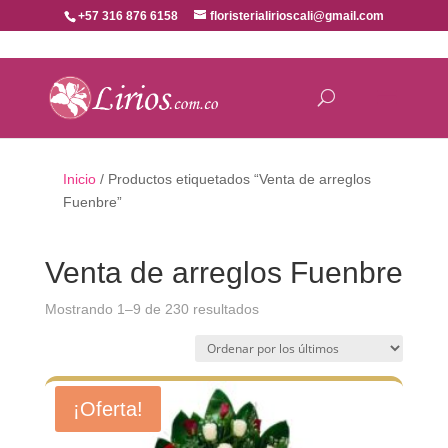
+57 316 876 6158
floristerialirioscali@gmail.com
Inicio
/ Productos etiquetados “Venta de arreglos
Fuenbre”
Venta de arreglos Fuenbre
Ordenado
Mostrando 1–9 de 230 resultados
por
los
últimos
¡Oferta!