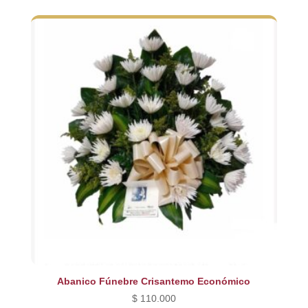
original
actual
era:
es:
$ 240.000.
$ 200.000.
Abanico Fúnebre Crisantemo Económico
$
110.000