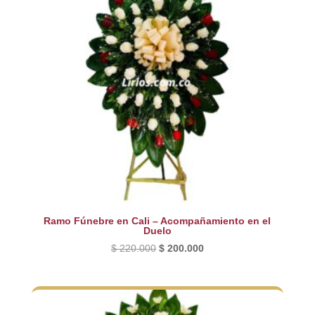
Ramo Fúnebre en Cali – Acompañamiento en el
Duelo
El
El
$
220.000
$
200.000
precio
precio
original
actual
era:
es:
$ 220.000.
$ 200.000.