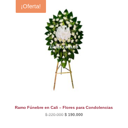
¡Oferta!
Ramo Fúnebre en Cali – Flores para Condolencias
El
El
$
220.000
$
190.000
precio
precio
original
actual