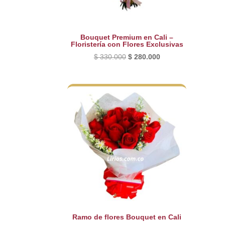
Bouquet Premium en Cali –
Floristería con Flores Exclusivas
El
El
$
330.000
$
280.000
precio
precio
original
actual
era:
es:
$ 330.000.
$ 280.000.
Ramo de flores Bouquet en Cali