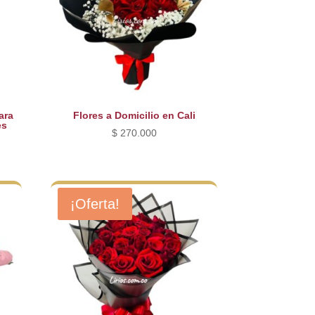
ara
Flores a Domicilio en Cali
es
$
270.000
¡Oferta!