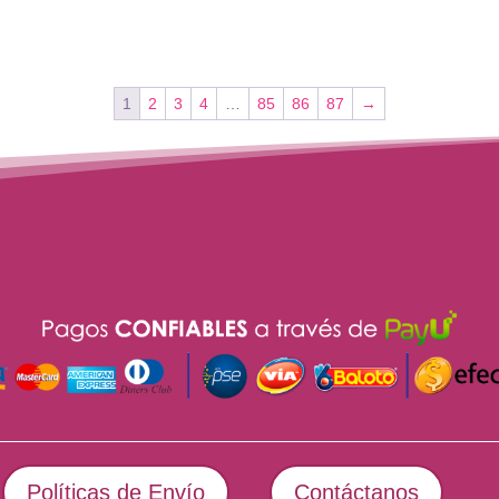
1
2
3
4
…
85
86
87
→
Políticas de Envío
Contáctanos