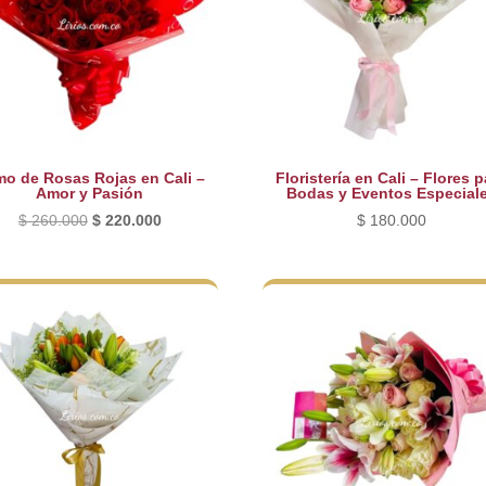
o de Rosas Rojas en Cali –
Floristería en Cali – Flores p
Amor y Pasión
Bodas y Eventos Especial
El
El
$
260.000
$
220.000
$
180.000
precio
precio
original
actual
era:
es:
$ 260.000.
$ 220.000.