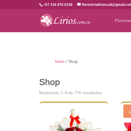
+57 316 876 6158
floristerialirioscali@gmail.c
Floriste
Inicio
/ Shop
Shop
Ordenado
Mostrando 1–9 de 776 resultados
por
los
últimos