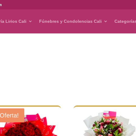
om
ría Lirios Cali
Fúnebres y Condolencias Cali
Categoría
¡Oferta!