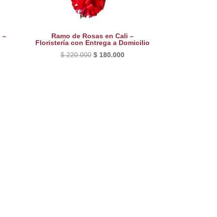
 –
Ramo de Rosas en Cali –
Floristería con Entrega a Domicilio
El
El
$
220.000
$
180.000
precio
precio
original
actual
era:
es:
$ 220.000.
$ 180.000.