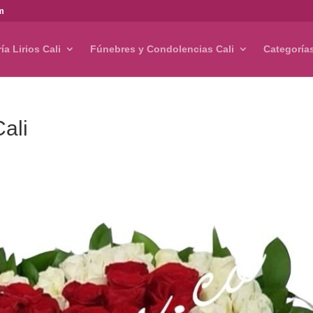
om
ría Lirios Cali
Fúnebres y Condolencias Cali
Categoría
ali