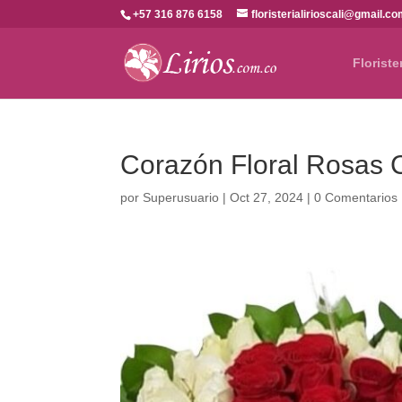
+57 316 876 6158
floristerialirioscali@gmail.c
Floriste
Corazón Floral Rosas C
por
Superusuario
|
Oct 27, 2024
|
0 Comentarios