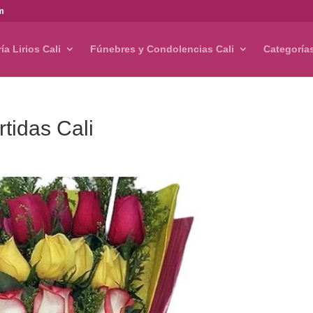
om
ría Lirios Cali
Fúnebres y Condolencias Cali
Categoría
tidas Cali