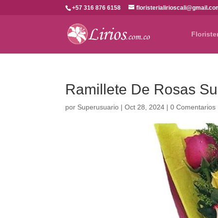
+57 316 876 6158
floristerialirioscali@gmail.c
Floriste
Ramillete De Rosas Sur
por
Superusuario
|
Oct 28, 2024
|
0 Comentarios