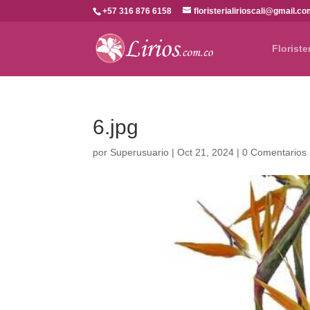
+57 316 876 6158
floristerialirioscali@gmail.c
Floriste
6.jpg
por
Superusuario
|
Oct 21, 2024
|
0 Comentarios