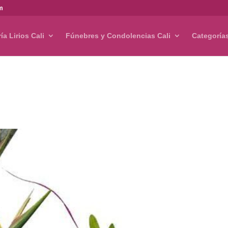
om
ría Lirios Cali
Fúnebres y Condolencias Cali
Categoría