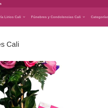
om
ría Lirios Cali
Fúnebres y Condolencias Cali
Categoría
s Cali