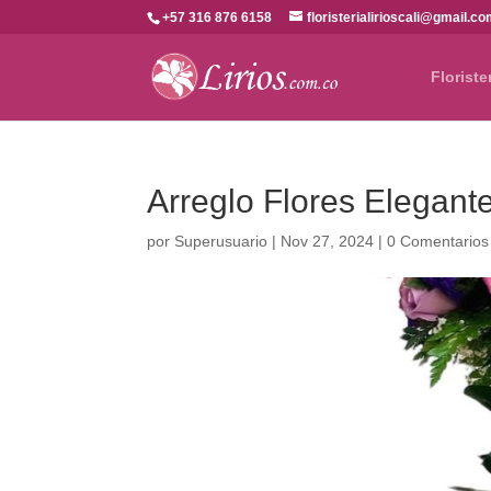
+57 316 876 6158
floristerialirioscali@gmail.c
Floriste
Arreglo Flores Elegante
por
Superusuario
|
Nov 27, 2024
|
0 Comentarios