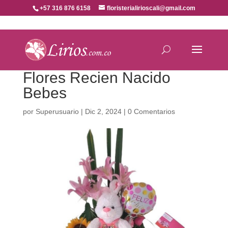
+57 316 876 6158
floristerialirioscali@gmail.com
Flores Recien Nacido
Bebes
por
Superusuario
|
Dic 2, 2024
|
0 Comentarios