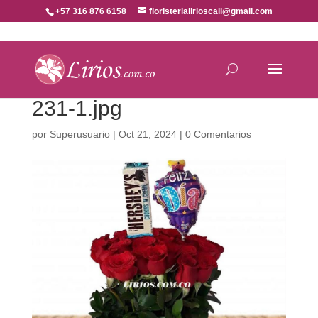
+57 316 876 6158
floristerialirioscali@gmail.com
231-1.jpg
por
Superusuario
|
Oct 21, 2024
|
0 Comentarios