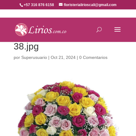
+57 316 876 6158
floristerialirioscali@gmail.com
38.jpg
por
Superusuario
|
Oct 21, 2024
|
0 Comentarios