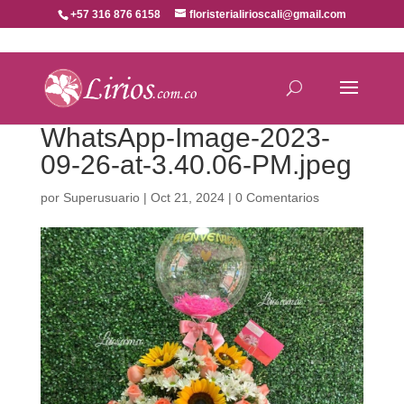
+57 316 876 6158
floristerialirioscali@gmail.com
WhatsApp-Image-2023-
09-26-at-3.40.06-PM.jpeg
por
Superusuario
|
Oct 21, 2024
|
0 Comentarios