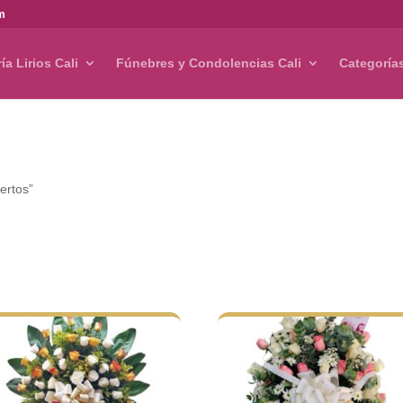
om
ría Lirios Cali
Fúnebres y Condolencias Cali
Categoría
ertos”