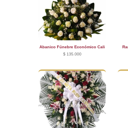
Abanico Fúnebre Económico Cali
Ra
$
135.000