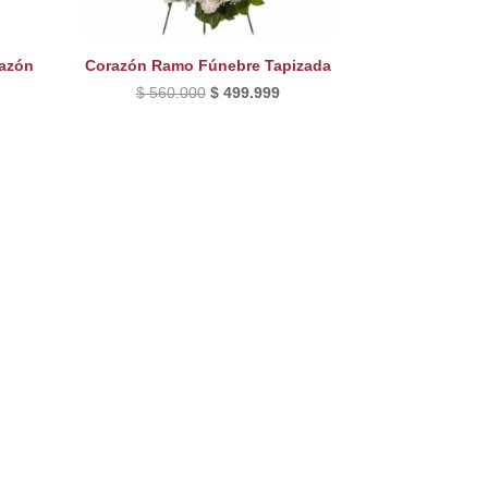
razón
Corazón Ramo Fúnebre Tapizada
El
El
$
560.000
$
499.999
precio
precio
original
actual
era:
es:
$ 560.000.
$ 499.999.