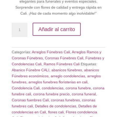
elegantes para funerales y eventos especiales.
Sorprende con flores de calidad y entrega rápida en
Cali. ¡Haz de cada momento algo inolvidable!”
Pedestal
Añadir al carrito
Fúnebres
Cali
cantidad
Categorías:
Arreglos Fúnebres Cali
,
Arreglos Ramos y
Coronas Fúnebres
,
Coronas Fúnebres Cali
,
Fúnebres y
Condolencias Cali
,
Ramos Fúnebres Cali
Etiquetas:
Abanico Fúnebre CALI
,
abanicos fúnebres
,
abanicos
Fúnebres económicos
,
arreglo condolencias
,
arreglos
funebres
,
arreglos funebres floristerias en cali
,
Condolencia Cali
,
condolencias
,
corona funebre
,
corona
funebre cali
,
corona funebre precio
,
corona funeral
,
Coronas fuenbres Cali
,
coronas funebres
,
coronas
funebres cali
,
Detalles de condolencias
,
Detalles de
condolencias en Cali
,
flores cali
,
Flores condolencia