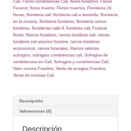
Cali
,
Flores condolencias Cali
,
flores funebres
,
Flores
Funeral
,
flores muerto
,
Flores muertos
,
Floristeria 24
Horas
,
floristeria cali
,
floristeria cali a domicilio
,
floristeria
en la novena
,
floristeria funebres
,
floristeria ramos
funebres
,
floristerias calle 9
,
funebres cali
,
Funeral
flores
,
Ramos funebres
,
ramos funebres cali
,
ramos
funebres cali abanico funebre
,
ramos funebres
economicos
,
ramos funerales
,
Ramos velorios
,
sufragios
,
sufragios condolencias cali
,
Sufragios de
condolencias en Cali
,
Sufragios y condolencias Cali
,
Valor corona Fuenbre
,
Venta de arreglos Fuenbre
,
Venta de coronas Cali
Descripción
Valoraciones (0)
Descripción