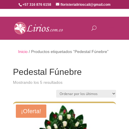
+57 316 876 6158
floristerialirioscali@gmail.com
Inicio
/ Productos etiquetados “Pedestal Fúnebre”
Pedestal Fúnebre
Ordenado
Mostrando los 5 resultados
por
los
últimos
¡Oferta!