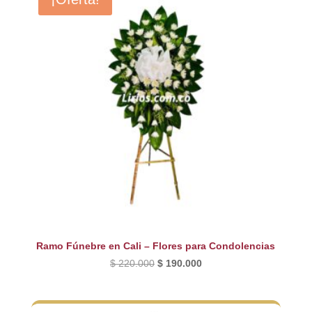
Ramo Fúnebre en Cali – Flores para Condolencias
El
El
$
220.000
$
190.000
precio
precio
original
actual
era:
es: