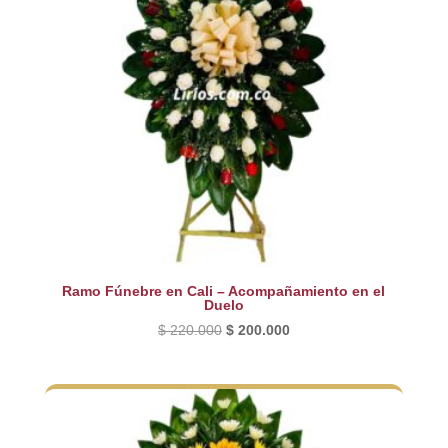
Ramo Fúnebre en Cali – Acompañamiento en el
Duelo
El
El
$
220.000
$
200.000
precio
precio
original
actual
era:
es:
$ 220.000.
$ 200.000.