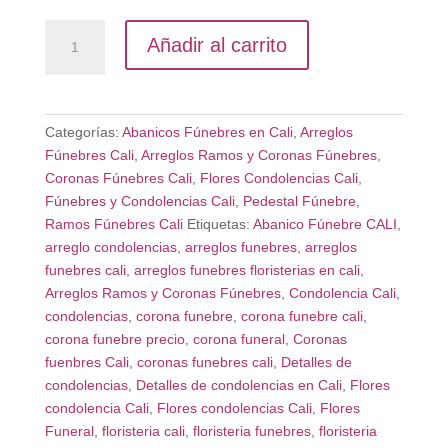
Corona
Añadir al carrito
Fúnebre
en
Cali
–
Categorías:
Abanicos Fúnebres en Cali
,
Arreglos
Flores
Fúnebres Cali
,
Arreglos Ramos y Coronas Fúnebres
,
de
Coronas Fúnebres Cali
,
Flores Condolencias Cali
,
Despedida
Fúnebres y Condolencias Cali
,
Pedestal Fúnebre
,
cantidad
Ramos Fúnebres Cali
Etiquetas:
Abanico Fúnebre CALI
,
arreglo condolencias
,
arreglos funebres
,
arreglos
funebres cali
,
arreglos funebres floristerias en cali
,
Arreglos Ramos y Coronas Fúnebres
,
Condolencia Cali
,
condolencias
,
corona funebre
,
corona funebre cali
,
corona funebre precio
,
corona funeral
,
Coronas
fuenbres Cali
,
coronas funebres cali
,
Detalles de
condolencias
,
Detalles de condolencias en Cali
,
Flores
condolencia Cali
,
Flores condolencias Cali
,
Flores
Funeral
,
floristeria cali
,
floristeria funebres
,
floristeria