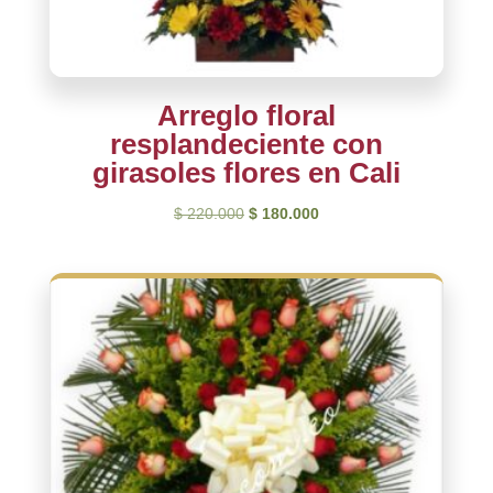
Arreglo floral
resplandeciente con
girasoles flores en Cali
El
El
$
220.000
$
180.000
precio
precio
original
actual
era:
es:
$ 220.000.
$ 180.000.