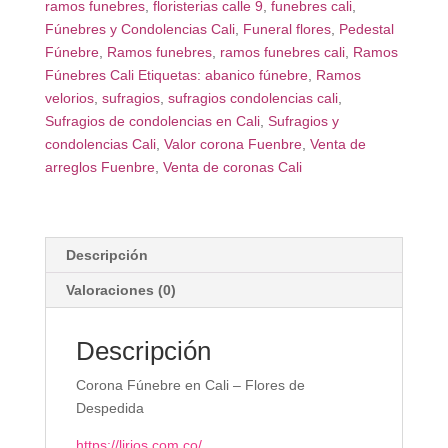
ramos funebres
,
floristerias calle 9
,
funebres cali
,
Fúnebres y Condolencias Cali
,
Funeral flores
,
Pedestal
Fúnebre
,
Ramos funebres
,
ramos funebres cali
,
Ramos
Fúnebres Cali Etiquetas: abanico fúnebre
,
Ramos
velorios
,
sufragios
,
sufragios condolencias cali
,
Sufragios de condolencias en Cali
,
Sufragios y
condolencias Cali
,
Valor corona Fuenbre
,
Venta de
arreglos Fuenbre
,
Venta de coronas Cali
Descripción
Valoraciones (0)
Descripción
Corona Fúnebre en Cali – Flores de
Despedida
https://lirios.com.co/