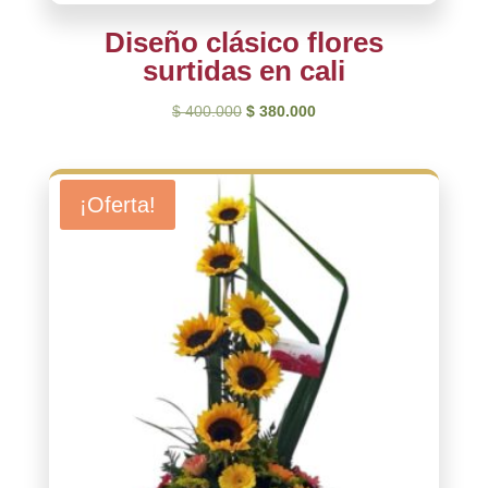
Diseño clásico flores
surtidas en cali
El
El
$
400.000
$
380.000
precio
precio
original
actual
era:
es:
¡Oferta!
$ 400.000.
$ 380.000.