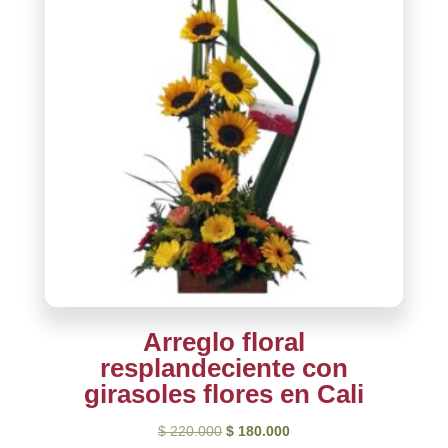
Arreglo floral
resplandeciente con
girasoles flores en Cali
El
El
$
220.000
$
180.000