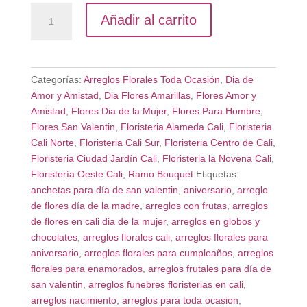
Bouquet
Añadir al carrito
Girasol
Moderno
cantidad
Categorías:
Arreglos Florales Toda Ocasión
,
Dia de
Amor y Amistad
,
Dia Flores Amarillas
,
Flores Amor y
Amistad
,
Flores Dia de la Mujer
,
Flores Para Hombre
,
Flores San Valentin
,
Floristeria Alameda Cali
,
Floristeria
Cali Norte
,
Floristeria Cali Sur
,
Floristeria Centro de Cali
,
Floristeria Ciudad Jardín Cali
,
Floristeria la Novena Cali
,
Floristería Oeste Cali
,
Ramo Bouquet
Etiquetas:
anchetas para día de san valentin
,
aniversario
,
arreglo
de flores día de la madre
,
arreglos con frutas
,
arreglos
de flores en cali dia de la mujer
,
arreglos en globos y
chocolates
,
arreglos florales cali
,
arreglos florales para
aniversario
,
arreglos florales para cumpleaños
,
arreglos
florales para enamorados
,
arreglos frutales para día de
san valentin
,
arreglos funebres floristerias en cali
,
arreglos nacimiento
,
arreglos para toda ocasion
,