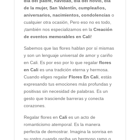
día del padre, navidad, día del novio, día
de la mujer, San Valentín, cumpleaños,
aniversarios, nacimientos, condolencias
o
cualquier otra ocasión, Pero eso no es todo,
¡también nos especializamos en la
Creación
de eventos memorables en Cali
!
Sabemos que las flores hablan por sí mismas
y son un lenguaje universal de amor y cariño
en Cali. Es por eso por lo que regalar
flores
en Cali
es una tradición eterna y hermosa.
Cuando eliges regalar
Flores En Cali
, estás
expresando tus emociones más profundas y
positivas sin necesidad de palabras. Es un
gesto que trasciende barreras y conecta
corazones.
Regalar flores en
Cali
es un acto de
romanticismo atemporal. Es la manera
perfecta de demostrar. Imagina la sonrisa en
su rostro cuando reciba un hermoso ramo o