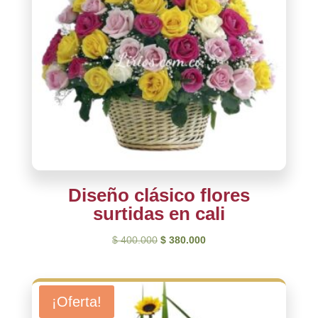
Diseño clásico flores
surtidas en cali
El
El
$
400.000
$
380.000
precio
precio
original
actual
era:
es:
¡Oferta!
$ 400.000.
$ 380.000.