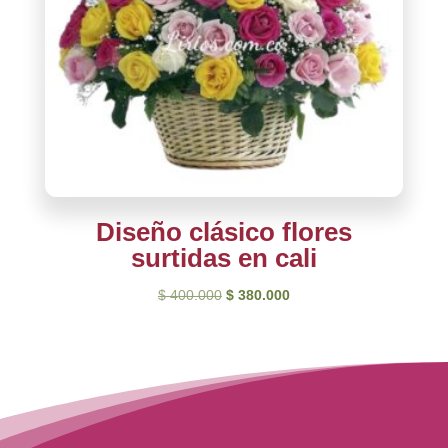
Diseño clásico flores
surtidas en cali
El
El
$
400.000
$
380.000
precio
precio
original
actual
era:
es:
$ 400.000.
$ 380.000.