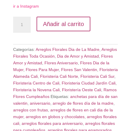
ir a Instagram
Caja
Añadir al carrito
Flores
Moderna
Tropical
cantidad
Categorías:
Arreglos Florales Dia de La Madre
,
Arreglos
Florales Toda Ocasión
,
Dia de Amor y Amistad
,
Flores
Amor y Amistad
,
Flores Aniversario
,
Flores Dia de la
Mujer
,
Flores Para Mujer
,
Flores San Valentin
,
Floristeria
Alameda Cali
,
Floristeria Cali Norte
,
Floristeria Cali Sur
,
Floristeria Centro de Cali
,
Floristeria Ciudad Jardín Cali
,
Floristeria la Novena Cali
,
Floristería Oeste Cali
,
Ramos
Flores Cumpleaños
Etiquetas:
anchetas para día de san
valentin
,
aniversario
,
arreglo de flores día de la madre
,
arreglos con frutas
,
arreglos de flores en cali dia de la
mujer
,
arreglos en globos y chocolates
,
arreglos florales
cali
,
arreglos florales para aniversario
,
arreglos florales
para cumpleaños
,
arreglos florales para enamorados
,