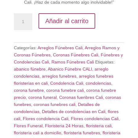
Cali. ¡Haz de cada momento algo inolvidable!”
Corona
Añadir al carrito
Rosas
Blancas
Cali
cantidad
Categorías:
Arreglos Fúnebres Cali
,
Arreglos Ramos y
Coronas Fúnebres
,
Coronas Fúnebres Cali
,
Fúnebres y
Condolencias Cali
,
Ramos Fúnebres Cali
Etiquetas:
abanico fúnebre
,
Abanico Fúnebre CALI
,
arreglo
condolencias
,
arreglos funebres
,
arreglos funebres
floristerias en cali
,
Condolencia Cali
,
condolencias
,
corona funebre
,
corona funebre cali
,
corona funebre
precio
,
corona funeral
,
Coronas fuenbres Cali
,
coronas
funebres
,
coronas funebres cali
,
Detalles de
condolencias
,
Detalles de condolencias en Cali
,
flores
cali
,
Flores condolencia Cali
,
Flores condolencias Cali
,
Flores Funeral
,
Floristeria 24 Horas
,
floristeria cali
,
floristeria cali a domicilio
,
floristeria funebres
,
floristeria