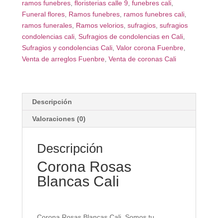
ramos funebres
,
floristerias calle 9
,
funebres cali
,
Funeral flores
,
Ramos funebres
,
ramos funebres cali
,
ramos funerales
,
Ramos velorios
,
sufragios
,
sufragios
condolencias cali
,
Sufragios de condolencias en Cali
,
Sufragios y condolencias Cali
,
Valor corona Fuenbre
,
Venta de arreglos Fuenbre
,
Venta de coronas Cali
Descripción
Valoraciones (0)
Descripción
Corona Rosas
Blancas Cali
Corona Rosas Blancas Cali, Somos tu