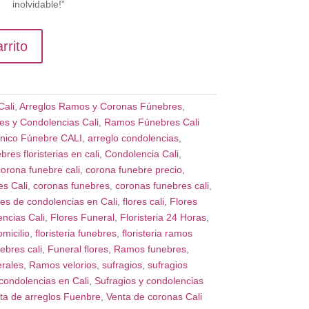
inolvidable!”
rrito
Cali
,
Arreglos Ramos y Coronas Fúnebres
,
es y Condolencias Cali
,
Ramos Fúnebres Cali
nico Fúnebre CALI
,
arreglo condolencias
,
bres floristerias en cali
,
Condolencia Cali
,
orona funebre cali
,
corona funebre precio
,
s Cali
,
coronas funebres
,
coronas funebres cali
,
les de condolencias en Cali
,
flores cali
,
Flores
ncias Cali
,
Flores Funeral
,
Floristeria 24 Horas
,
omicilio
,
floristeria funebres
,
floristeria ramos
ebres cali
,
Funeral flores
,
Ramos funebres
,
rales
,
Ramos velorios
,
sufragios
,
sufragios
condolencias en Cali
,
Sufragios y condolencias
ta de arreglos Fuenbre
,
Venta de coronas Cali