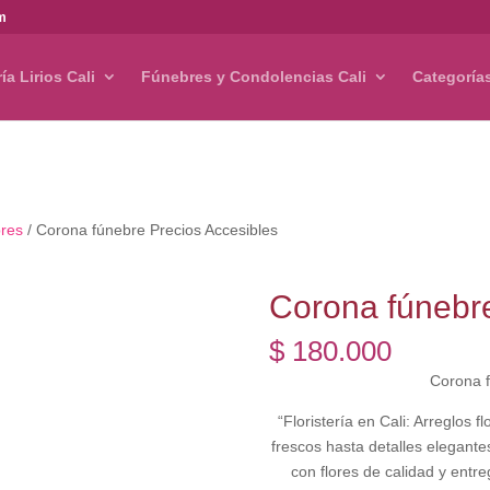
om
ría Lirios Cali
Fúnebres y Condolencias Cali
Categoría
res
/ Corona fúnebre Precios Accesibles
Corona fúnebre
$
180.000
Corona f
“Floristería en Cali: Arreglos 
frescos hasta detalles elegant
con flores de calidad y ent