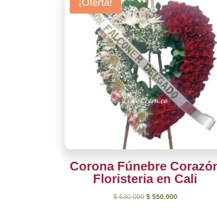
¡Oferta!
Corona Fúnebre Corazó
Floristeria en Cali
El
El
$
630.000
$
550.000
precio
precio