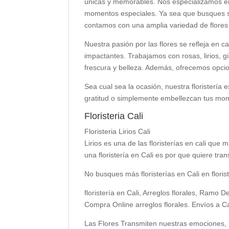
únicas y memorables. Nos especializamos en
momentos especiales. Ya sea que busques sor
contamos con una amplia variedad de flores f
Nuestra pasión por las flores se refleja en
impactantes. Trabajamos con rosas, lirios,
frescura y belleza. Además, ofrecemos opcio
Sea cual sea la ocasión, nuestra floristería
gratitud o simplemente embellezcan tus mome
Floristeria Cali
Floristeria Lirios Cali
Lirios es una de las floristerías en cali qu
una floristería en Cali es por que quiere tra
No busques más floristerías en Cali en florist
floristería en Cali, Arreglos florales, Ra
Compra Online arreglos florales. Envíos a C
Las Flores Transmiten nuestras emociones, u