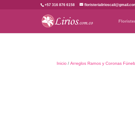
+57 316 876 6158
floristerialirioscali@gmail.c
Floriste
Inicio
/
Arreglos Ramos y Coronas Fúneb