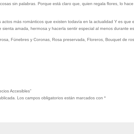
osas sin palabras. Porque está claro que, quien regala flores, lo hac
s actos más románticos que existen todavía en la actualidad Y es que e
e sienta amada, hermosa y hacerla sentir especial al menos durante e
de rosa, Fúnebres y Coronas, Rosa preservada, Floreros, Bouquet de
ecios Accesibles”
ublicada.
Los campos obligatorios están marcados con
*