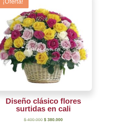
¡Oferta!
Diseño clásico flores
surtidas en cali
El
El
$
400.000
$
380.000
precio
precio