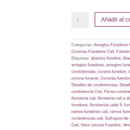
Corona
Añadir al ca
fúnebre
Precios
Accesibles
cantidad
Categorías:
Arreglos Fúnebres 
Coronas Fúnebres Cali
,
Fúnebr
Etiquetas:
abanico fúnebre
,
Aba
arreglos funebres
,
arreglos fune
condolencias
,
corona funebre
,
c
corona funeral
,
Coronas fuenbre
Detalles de condolencias
,
Detal
condolencia Cali
,
Flores condole
floristeria cali
,
floristeria cali a d
funebres
,
floristerias calle 9
,
fun
ramos funebres cali
,
ramos fune
condolencias cali
,
Sufragios de 
Cali
,
Valor corona Fuenbre
,
Ven