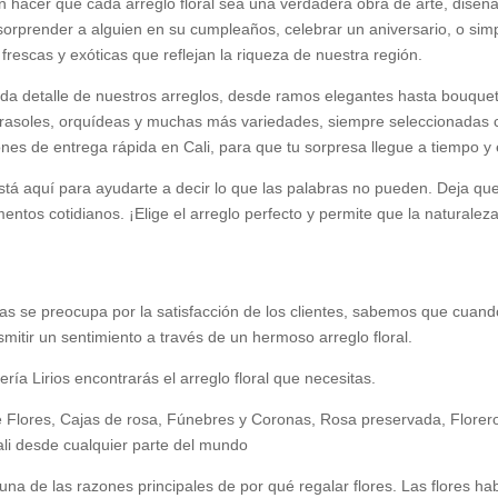
 hacer que cada arreglo floral sea una verdadera obra de arte, dise
prender a alguien en su cumpleaños, celebrar un aniversario, o simpl
rescas y exóticas que reflejan la riqueza de nuestra región.
 cada detalle de nuestros arreglos, desde ramos elegantes hasta bouqu
 girasoles, orquídeas y muchas más variedades, siempre seleccionadas 
nes de entrega rápida en Cali, para que tu sorpresa llegue a tiempo y 
 está aquí para ayudarte a decir lo que las palabras no pueden. Deja qu
ntos cotidianos. ¡Elige el arreglo perfecto y permite que la naturalez
e mas se preocupa por la satisfacción de los clientes, sabemos que cuand
nsmitir un sentimiento a través de un hermoso arreglo floral.
ería Lirios encontrarás el arreglo floral que necesitas.
mo De Flores, Cajas de rosa, Fúnebres y Coronas, Rosa preservada, Flo
ali desde cualquier parte del mundo
na de las razones principales de por qué regalar flores. Las flores h