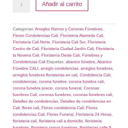
Añadir al carrito
Condolencias
Cali
cantidad
Categorías:
Arreglos Ramos y Coronas Fúnebres
,
Flores Condolencias Cali
,
Floristeria Alameda Cali
,
Floristeria Cali Norte
,
Floristeria Cali Sur
,
Floristeria
Centro de Cali
,
Floristeria Ciudad Jardín Cali
,
Floristeria
la Novena Cali
,
Floristería Oeste Cali
,
Fúnebres y
Condolencias Cali
Etiquetas:
abanico fúnebre
,
Abanico
Fúnebre CALI
,
arreglo condolencias
,
arreglos funebres
,
arreglos funebres floristerias en cali
,
Condolencia Cali
,
condolencias
,
corona funebre
,
corona funebre cali
,
corona funebre precio
,
corona funeral
,
Coronas
fuenbres Cali
,
coronas funebres
,
coronas funebres cali
,
Detalles de condolencias
,
Detalles de condolencias en
Cali
,
flores cali
,
Flores condolencia Cali
,
Flores
condolencias Cali
,
Flores Funeral
,
Floristeria 24 Horas
,
floristeria cali
,
floristeria cali a domicilio
,
floristeria
funebres
,
floristeria ramos funebres
,
floristerias calle 9
,