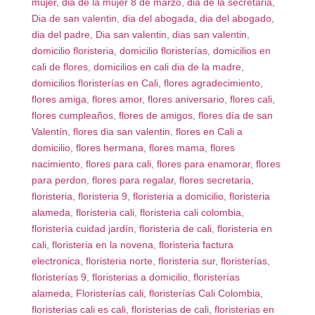
mujer
,
dia de la mujer 8 de marzo
,
dia de la secretaria
,
Dia de san valentin
,
dia del abogada
,
dia del abogado
,
dia del padre
,
Dia san valentin
,
dias san valentin
,
domicilio floristeria
,
domicilio floristerías
,
domicilios en
cali de flores
,
domicilios en cali dia de la madre
,
domicilios floristerías en Cali
,
flores agradecimiento
,
flores amiga
,
flores amor
,
flores aniversario
,
flores cali
,
flores cumpleaños
,
flores de amigos
,
flores día de san
Valentín
,
flores dia san valentin
,
flores en Cali a
domicilio
,
flores hermana
,
flores mama
,
flores
nacimiento
,
flores para cali
,
flores para enamorar
,
flores
para perdon
,
flores para regalar
,
flores secretaria
,
floristeria
,
floristeria 9
,
floristeria a domicilio
,
floristeria
alameda
,
floristeria cali
,
floristeria cali colombia
,
floristería cuidad jardín
,
floristeria de cali
,
floristeria en
cali
,
floristeria en la novena
,
floristeria factura
electronica
,
floristeria norte
,
floristeria sur
,
floristerías
,
floristerías 9
,
floristerias a domicilio
,
floristerías
alameda
,
Floristerías cali
,
floristerías Cali Colombia
,
floristerias cali es cali
,
floristerias de cali
,
floristerias en