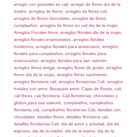
arreglo con girasoles en cali
,
arreglo de flores día de la
madre
,
arreglos de flores
,
arreglos de flores cali
,
arreglos de flores chocolates
,
arreglos de flores
cumpleaños
,
arreglos de flores en cali dia de la mujer
,
Arreglos Florales Amor
,
arreglos florales dia de la mujer
,
arreglos florales enamorados
,
arreglos florales
modernos
,
arreglos florales para aniversario
,
arreglos
florales para cumpleaños
,
arreglos florales para
enamorados
,
arreglos florales para san valentin
,
arreglos flores amiga
,
arreglos flores de grado
,
arreglos
flores día de la mujer
,
arreglos flores nacimiento
,
arreglos floristeria cali
,
arreglos floristerías Cali
,
arreglos
frutales con amor
,
Bouquets amor
,
Cajas de Rosas
,
cali
,
cali flores
,
cali floristeria
,
Cali floristerías
,
chocolates y
globos para san valentin
,
cumpleaños
,
cumpleaños
floristeria cali
,
cumpleaños floristerías Cali
,
detalles con
chocolates
,
detalles flores
,
detalles floristeria cali
,
detalles floristerías Cali
,
dia de amor y amistad
,
día de
esposos
,
dia de la madre
,
dia de la mama
,
dia de la