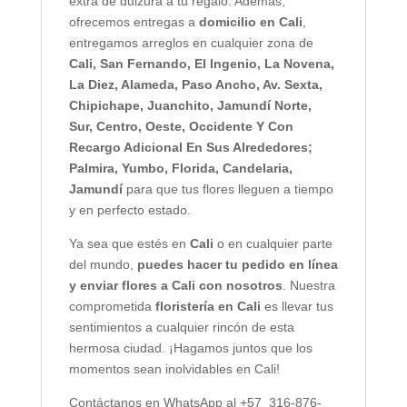
extra de dulzura a tu regalo. Además,
ofrecemos entregas a
domicilio en Cali
,
entregamos arreglos en cualquier zona de
Cali,
San Fernando, El Ingenio, La Novena,
La Diez, Alameda, Paso Ancho, Av. Sexta,
Chipichape, Juanchito, Jamundí Norte,
Sur, Centro, Oeste, Occidente Y Con
Recargo Adicional En Sus Alrededores;
Palmira, Yumbo, Florida, Candelaria,
Jamundí
para que tus flores lleguen a tiempo
y en perfecto estado.
Ya sea que estés en
Cali
o en cualquier parte
del mundo,
puedes hacer tu pedido en línea
y enviar flores a Cali con nosotros
. Nuestra
comprometida
floristería en Cali
es llevar tus
sentimientos a cualquier rincón de esta
hermosa ciudad. ¡Hagamos juntos que los
momentos sean inolvidables en Cali!
Contáctanos en WhatsApp al +57 316-876-