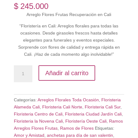
$
245.000
Arreglo Flores Frutas Recuperación en Cali
“Floristería en Cali: Arreglos florales para todas las
ocasiones. Desde girasoles frescos hasta detalles
elegantes para funerales y eventos especiales.
Sorprende con flores de calidad y entrega rápida en
Cali. ¡Haz de cada momento algo inolvidable!”
Arreglo
Añadir al carrito
Flores
Frutas
Recuperación
en
Categorías:
Arreglos Florales Toda Ocasión
,
Floristeria
Cali
Alameda Cali
,
Floristeria Cali Norte
,
Floristeria Cali Sur
,
cantidad
Floristeria Centro de Cali
,
Floristeria Ciudad Jardín Cali
,
Floristeria la Novena Cali
,
Floristería Oeste Cali
,
Ramos
Arreglos Flores Frutas
,
Ramos de Flores
Etiquetas:
Amor y Amistad
,
anchetas para día de san valentin
,