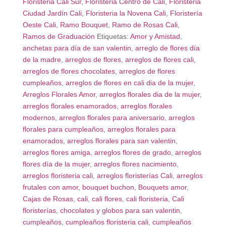
Floristeria Cali Sur
,
Floristeria Centro de Cali
,
Floristeria
Ciudad Jardín Cali
,
Floristeria la Novena Cali
,
Floristería
Oeste Cali
,
Ramo Bouquet
,
Ramo de Rosas Cali
,
Ramos de Graduación
Etiquetas:
Amor y Amistad
,
anchetas para día de san valentin
,
arreglo de flores día
de la madre
,
arreglos de flores
,
arreglos de flores cali
,
arreglos de flores chocolates
,
arreglos de flores
cumpleaños
,
arreglos de flores en cali dia de la mujer
,
Arreglos Florales Amor
,
arreglos florales dia de la mujer
,
arreglos florales enamorados
,
arreglos florales
modernos
,
arreglos florales para aniversario
,
arreglos
florales para cumpleaños
,
arreglos florales para
enamorados
,
arreglos florales para san valentin
,
arreglos flores amiga
,
arreglos flores de grado
,
arreglos
flores día de la mujer
,
arreglos flores nacimiento
,
arreglos floristeria cali
,
arreglos floristerías Cali
,
arreglos
frutales con amor
,
bouquet buchon
,
Bouquets amor
,
Cajas de Rosas
,
cali
,
cali flores
,
cali floristeria
,
Cali
floristerías
,
chocolates y globos para san valentin
,
cumpleaños
,
cumpleaños floristeria cali
,
cumpleaños