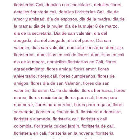
floristerías Cali
,
detalles con chocolates
,
detalles flores
,
detalles floristeria cali
,
detalles floristerías Cali
,
dia de
amor y amistad
,
día de esposos
,
dia de la madre
,
dia de
la mama
,
dia de la mujer
,
dia de la mujer 8 de marzo
,
dia de la secretaria
,
Dia de san valentin
,
dia del
abogada
,
dia del abogado
,
dia del padre
,
Dia san
valentin
,
dias san valentin
,
domicilio floristeria
,
domicilio
floristerías
,
domicilios en cali de flores
,
domicilios en cali
dia de la madre
,
domicilios floristerías en Cali
,
flores
agradecimiento
,
flores amiga
,
flores amor
,
flores
aniversario
,
flores cali
,
flores cumpleaños
,
flores de
amigos
,
flores día de san Valentín
,
flores dia san
valentin
,
flores en Cali a domicilio
,
flores hermana
,
flores
mama
,
flores nacimiento
,
flores para cali
,
flores para
enamorar
,
flores para perdon
,
flores para regalar
,
flores
secretaria
,
floristeria
,
floristeria 9
,
floristeria a domicilio
,
floristeria alameda
,
floristeria cali
,
floristeria cali
colombia
,
floristería cuidad jardín
,
floristeria de cali
,
floristeria en cali
,
floristeria en la novena
,
floristeria