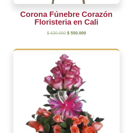
Corona Fúnebre Corazón
Floristeria en Cali
El
El
$
630.000
$
550.000
precio
precio
original
actual
era:
es:
$ 630.000.
$ 550.000.