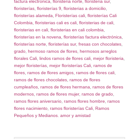
factura electronica
,
floristeria norte
,
floristeria sur
,
floristerías
,
floristerías 9
,
floristerias a domicilio
,
floristerías alameda
,
Floristerías cali
,
floristerías Cali
Colombia
,
floristerias cali es cali
,
floristerias de cali
,
floristerias en cali
,
floristerias en cali colombia
,
floristerías en la novena
,
floristerías factura electrónica
,
floristerías norte
,
floristerías sur
,
fresas con chocolates
,
grado
,
hermoso ramos de flores
,
hermosos arreglos
florales Cali
,
lindos ramos de flores cali
,
mejor floristeria
,
mejor floristerías
,
mejor floristerías Cali
,
ramos de
flores
,
ramos de flores amigos
,
ramos de flores cali
,
ramos de flores chocolates
,
ramos de flores
cumpleaños
,
ramos de flores hermana
,
ramos de flores
modernos
,
ramos de flores mujer
,
ramos de grado
,
ramos flores aniversario
,
ramos flores hombre
,
ramos
flores nacimiento
,
ramos floristerías Cali
,
Ramos
Pequeños y Medianos. amor y amistad