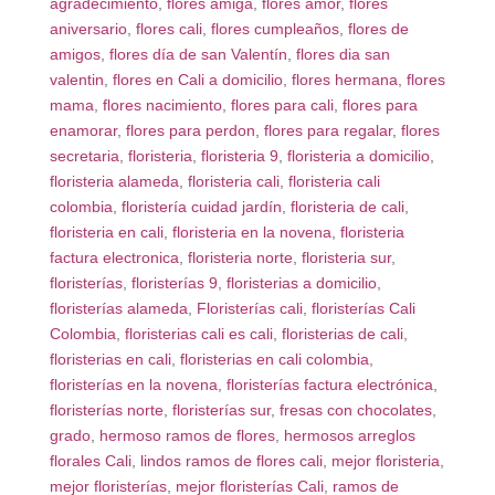
agradecimiento
,
flores amiga
,
flores amor
,
flores
aniversario
,
flores cali
,
flores cumpleaños
,
flores de
amigos
,
flores día de san Valentín
,
flores dia san
valentin
,
flores en Cali a domicilio
,
flores hermana
,
flores
mama
,
flores nacimiento
,
flores para cali
,
flores para
enamorar
,
flores para perdon
,
flores para regalar
,
flores
secretaria
,
floristeria
,
floristeria 9
,
floristeria a domicilio
,
floristeria alameda
,
floristeria cali
,
floristeria cali
colombia
,
floristería cuidad jardín
,
floristeria de cali
,
floristeria en cali
,
floristeria en la novena
,
floristeria
factura electronica
,
floristeria norte
,
floristeria sur
,
floristerías
,
floristerías 9
,
floristerias a domicilio
,
floristerías alameda
,
Floristerías cali
,
floristerías Cali
Colombia
,
floristerias cali es cali
,
floristerias de cali
,
floristerias en cali
,
floristerias en cali colombia
,
floristerías en la novena
,
floristerías factura electrónica
,
floristerías norte
,
floristerías sur
,
fresas con chocolates
,
grado
,
hermoso ramos de flores
,
hermosos arreglos
florales Cali
,
lindos ramos de flores cali
,
mejor floristeria
,
mejor floristerías
,
mejor floristerías Cali
,
ramos de