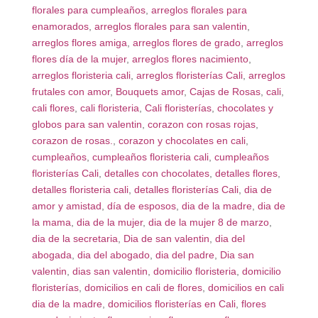
florales para cumpleaños
,
arreglos florales para
enamorados
,
arreglos florales para san valentin
,
arreglos flores amiga
,
arreglos flores de grado
,
arreglos
flores día de la mujer
,
arreglos flores nacimiento
,
arreglos floristeria cali
,
arreglos floristerías Cali
,
arreglos
frutales con amor
,
Bouquets amor
,
Cajas de Rosas
,
cali
,
cali flores
,
cali floristeria
,
Cali floristerías
,
chocolates y
globos para san valentin
,
corazon con rosas rojas
,
corazon de rosas.
,
corazon y chocolates en cali
,
cumpleaños
,
cumpleaños floristeria cali
,
cumpleaños
floristerías Cali
,
detalles con chocolates
,
detalles flores
,
detalles floristeria cali
,
detalles floristerías Cali
,
dia de
amor y amistad
,
día de esposos
,
dia de la madre
,
dia de
la mama
,
dia de la mujer
,
dia de la mujer 8 de marzo
,
dia de la secretaria
,
Dia de san valentin
,
dia del
abogada
,
dia del abogado
,
dia del padre
,
Dia san
valentin
,
dias san valentin
,
domicilio floristeria
,
domicilio
floristerías
,
domicilios en cali de flores
,
domicilios en cali
dia de la madre
,
domicilios floristerías en Cali
,
flores