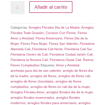
Corazón
Añadir al carrito
Floral
Rosas
Cali
cantidad
Categorías:
Arreglos Florales Dia de La Madre
,
Arreglos
Florales Toda Ocasión
,
Corazon Con Flores
,
Flores
Amor y Amistad
,
Flores Aniversario
,
Flores Dia de la
Mujer
,
Flores Para Mujer
,
Flores San Valentin
,
Floristeria
Alameda Cali
,
Floristeria Cali Norte
,
Floristeria Cali Sur
,
Floristeria Centro de Cali
,
Floristeria Ciudad Jardín Cali
,
Floristeria la Novena Cali
,
Floristería Oeste Cali
,
Ramos
Flores Cumpleaños
Etiquetas:
Amor y Amistad
,
anchetas para día de san valentin
,
arreglo de flores día
de la madre
,
arreglos de flores
,
arreglos de flores cali
,
arreglos de flores chocolates
,
arreglos de flores
cumpleaños
,
arreglos de flores en cali dia de la mujer
,
Arreglos Florales Amor
,
arreglos florales dia de la mujer
,
arreglos florales enamorados
,
arreglos florales
modernos
,
arreglos florales para aniversario
,
arreglos