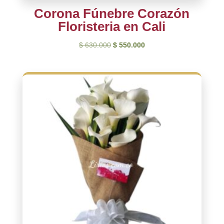
Corona Fúnebre Corazón
Floristeria en Cali
El
El
$
630.000
$
550.000
precio
precio
original
actual
era:
es:
$ 630.000.
$ 550.000.