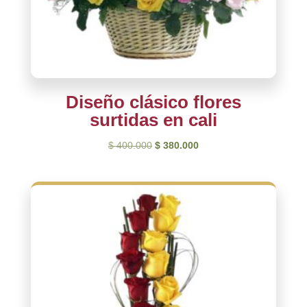
Diseño clásico flores
surtidas en cali
El
El
$
400.000
$
380.000
precio
precio
original
actual
era:
es:
$ 400.000.
$ 380.000.