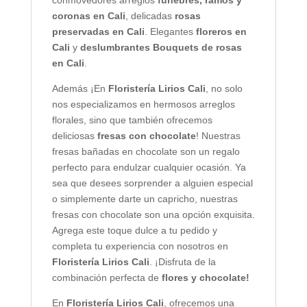
conmovedores arreglos
fúnebres, ramos y
coronas en Cali
, delicadas
rosas
preservadas en Cali
. Elegantes
floreros en
Cali
y
deslumbrantes Bouquets de rosas
en Cali
.
Además ¡En
Floristería Lirios Cali
, no solo
nos especializamos en hermosos arreglos
florales, sino que también ofrecemos
deliciosas
fresas con chocolate
! Nuestras
fresas bañadas en chocolate son un regalo
perfecto para endulzar cualquier ocasión. Ya
sea que desees sorprender a alguien especial
o simplemente darte un capricho, nuestras
fresas con chocolate son una opción exquisita.
Agrega este toque dulce a tu pedido y
completa tu experiencia con nosotros en
Floristería Lirios Cali
. ¡Disfruta de la
combinación perfecta de
flores y chocolate!
En
Floristería Lirios Cali
, ofrecemos una