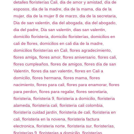
detalles floristerías Cali
,
dia de amor y amistad
,
día de
esposos
,
dia de la madre
,
dia de la mama
,
dia de la
mujer
,
dia de la mujer 8 de marzo
,
dia de la secretaria
,
Dia de san valentin
,
dia del abogada
,
dia del abogado
,
dia del padre
,
Dia san valentin
,
dias san valentin
,
domicilio floristeria
,
domicilio floristerías
,
domicilios en
cali de flores
,
domicilios en cali dia de la madre
,
domicilios floristerías en Cali
,
flores agradecimiento
,
flores amiga
,
flores amor
,
flores aniversario
,
flores cali
,
flores cumpleaños
,
flores de amigos
,
flores día de san
Valentín
,
flores dia san valentin
,
flores en Cali a
domicilio
,
flores hermana
,
flores mama
,
flores
nacimiento
,
flores para cali
,
flores para enamorar
,
flores
para perdon
,
flores para regalar
,
flores secretaria
,
floristeria
,
floristeria 9
,
floristeria a domicilio
,
floristeria
alameda
,
floristeria cali
,
floristeria cali colombia
,
floristería cuidad jardín
,
floristeria de cali
,
floristeria en
cali
,
floristeria en la novena
,
floristeria factura
electronica
,
floristeria norte
,
floristeria sur
,
floristerías
,
floristerías 9
,
floristerias a domicilio
,
floristerías