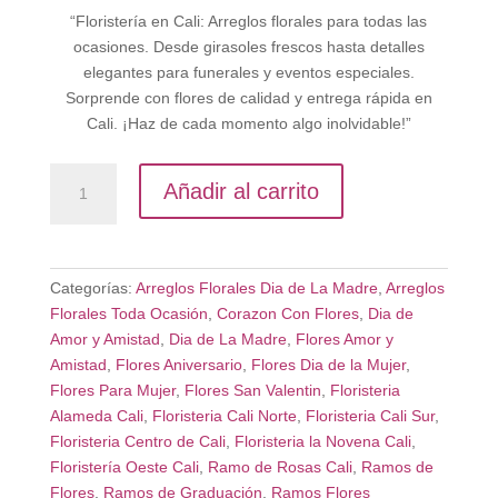
“Floristería en Cali: Arreglos florales para todas las
ocasiones. Desde girasoles frescos hasta detalles
elegantes para funerales y eventos especiales.
Sorprende con flores de calidad y entrega rápida en
Cali. ¡Haz de cada momento algo inolvidable!”
Corazón
Añadir al carrito
Flores
y
Chocolates
cantidad
Categorías:
Arreglos Florales Dia de La Madre
,
Arreglos
Florales Toda Ocasión
,
Corazon Con Flores
,
Dia de
Amor y Amistad
,
Dia de La Madre
,
Flores Amor y
Amistad
,
Flores Aniversario
,
Flores Dia de la Mujer
,
Flores Para Mujer
,
Flores San Valentin
,
Floristeria
Alameda Cali
,
Floristeria Cali Norte
,
Floristeria Cali Sur
,
Floristeria Centro de Cali
,
Floristeria la Novena Cali
,
Floristería Oeste Cali
,
Ramo de Rosas Cali
,
Ramos de
Flores
,
Ramos de Graduación
,
Ramos Flores