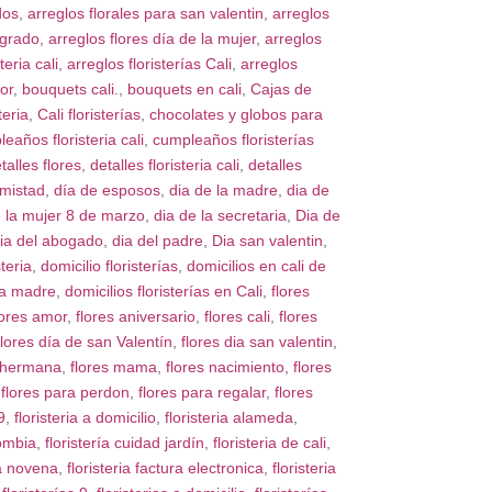
dos
,
arreglos florales para san valentin
,
arreglos
 grado
,
arreglos flores día de la mujer
,
arreglos
teria cali
,
arreglos floristerías Cali
,
arreglos
or
,
bouquets cali.
,
bouquets en cali
,
Cajas de
teria
,
Cali floristerías
,
chocolates y globos para
eaños floristeria cali
,
cumpleaños floristerías
talles flores
,
detalles floristeria cali
,
detalles
amistad
,
día de esposos
,
dia de la madre
,
dia de
e la mujer 8 de marzo
,
dia de la secretaria
,
Dia de
ia del abogado
,
dia del padre
,
Dia san valentin
,
steria
,
domicilio floristerías
,
domicilios en cali de
 la madre
,
domicilios floristerías en Cali
,
flores
lores amor
,
flores aniversario
,
flores cali
,
flores
flores día de san Valentín
,
flores dia san valentin
,
s hermana
,
flores mama
,
flores nacimiento
,
flores
,
flores para perdon
,
flores para regalar
,
flores
9
,
floristeria a domicilio
,
floristeria alameda
,
lombia
,
floristería cuidad jardín
,
floristeria de cali
,
la novena
,
floristeria factura electronica
,
floristeria