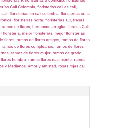
,
floristerías 9
,
floristerias a domicilio
,
floristerías
sterías Cali Colombia
,
floristerias cali es cali
,
 cali
,
floristerias en cali colombia
,
floristerías en la
trónica
,
floristerías norte
,
floristerías sur
,
fresas
 ramos de flores
,
hermosos arreglos florales Cali
,
 floristeria
,
mejor floristerías
,
mejor floristerías
e flores
,
ramos de flores amigos
,
ramos de flores
,
ramos de flores cumpleaños
,
ramos de flores
ernos
,
ramos de flores mujer
,
ramos de grado
,
 flores hombre
,
ramos flores nacimiento
,
ramos
s y Medianos. amor y amistad
,
rosas rojas cali