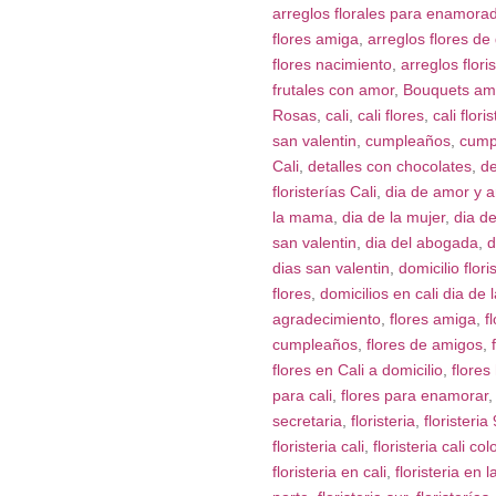
arreglos florales para enamora
flores amiga
,
arreglos flores de
flores nacimiento
,
arreglos floris
frutales con amor
,
Bouquets am
Rosas
,
cali
,
cali flores
,
cali floris
san valentin
,
cumpleaños
,
cumpl
Cali
,
detalles con chocolates
,
de
floristerías Cali
,
dia de amor y 
la mama
,
dia de la mujer
,
dia d
san valentin
,
dia del abogada
,
d
dias san valentin
,
domicilio flori
flores
,
domicilios en cali dia de
agradecimiento
,
flores amiga
,
f
cumpleaños
,
flores de amigos
,
flores en Cali a domicilio
,
flore
para cali
,
flores para enamorar
secretaria
,
floristeria
,
floristeria 
floristeria cali
,
floristeria cali co
floristeria en cali
,
floristeria en 