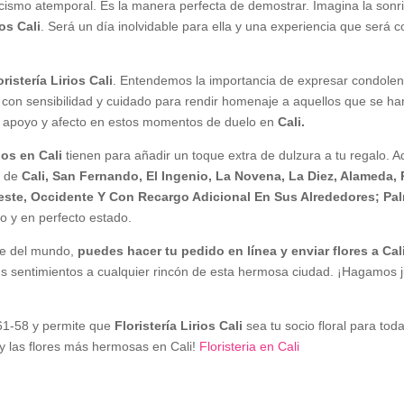
cismo atemporal. Es la manera perfecta de demostrar. Imagina la sonr
ios Cali
. Será un día inolvidable para ella y una experiencia que será
oristería Lirios Cali
. Entendemos la importancia de expresar condolenc
con sensibilidad y cuidado para rendir homenaje a aquellos que se ha
 tu apoyo y afecto en estos momentos de duelo en
Cali.
rios en Cali
tienen para añadir un toque extra de dulzura a tu regalo.
a de
Cali,
San Fernando, El Ingenio, La Novena, La Diez, Alameda, 
este, Occidente Y Con Recargo Adicional En Sus Alrededores; Palm
o y en perfecto estado.
te del mundo,
puedes hacer tu pedido en línea y enviar flores a Ca
tus sentimientos a cualquier rincón de esta hermosa ciudad. ¡Hagamos 
61-58 y permite que
Floristería Lirios Cali
sea tu socio floral para tod
 y las flores más hermosas en Cali!
Floristeria en Cali