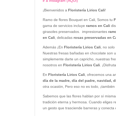
ir a Instagram (AQUI)
¡Bienvenidos a
Floristería Lirios Cali
!
Ramo de flores Bouquet en Cali, Somos tu
F
gama de servicios incluye
ramos en Cali
di
girasoles preservados. impresionantes
ramo
en Cali
, delicadas
rosas preservadas en Ca
Además ¡En
Floristería Lirios Cali
, no sol
Nuestras fresas bañadas en chocolate son un
simplemente darte un capricho, nuestras fre
nosotros en
Floristería Lirios Cali
. ¡Disfru
En
Floristería Lirios Cali
, ofrecemos una am
día de la madre, día del padre, navidad, 
otra ocasión, Pero eso no es todo, ¡también
Sabemos que las flores hablan por sí mismas
tradición eterna y hermosa. Cuando eliges r
un gesto que trasciende barreras y conecta