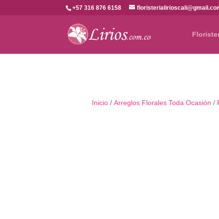
+57 316 876 6158
floristerialirioscali@gmail.c
Floriste
Inicio
/
Arreglos Florales Toda Ocasión
/