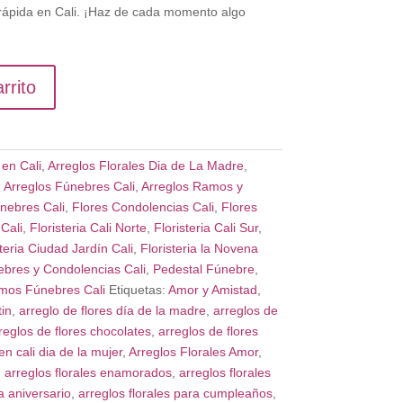
 rápida en Cali. ¡Haz de cada momento algo
rrito
en Cali
,
Arreglos Florales Dia de La Madre
,
,
Arreglos Fúnebres Cali
,
Arreglos Ramos y
nebres Cali
,
Flores Condolencias Cali
,
Flores
Cali
,
Floristeria Cali Norte
,
Floristeria Cali Sur
,
steria Ciudad Jardín Cali
,
Floristeria la Novena
bres y Condolencias Cali
,
Pedestal Fúnebre
,
mos Fúnebres Cali
Etiquetas:
Amor y Amistad
,
in
,
arreglo de flores día de la madre
,
arreglos de
reglos de flores chocolates
,
arreglos de flores
en cali dia de la mujer
,
Arreglos Florales Amor
,
,
arreglos florales enamorados
,
arreglos florales
a aniversario
,
arreglos florales para cumpleaños
,