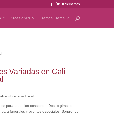
|
0 elementos
s
Ocasiones
Ramos Flores
al
s Variadas en Cali –
l
i – Floristería Local
orales para todas las ocasiones. Desde girasoles
s para funerales y eventos especiales. Sorprende