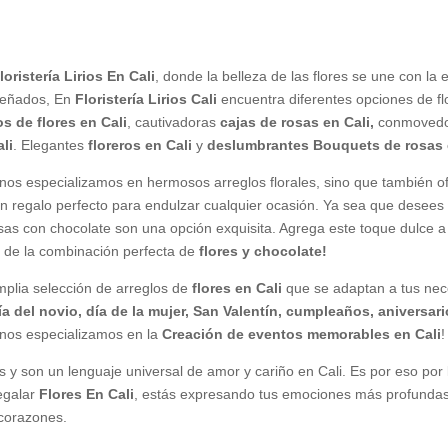
loristería Lirios En Cali
, donde la belleza de las flores se une con l
señados, En
Floristería Lirios Cali
encuentra diferentes opciones de flo
s de flores en Cali
, cautivadoras
cajas de rosas en Cali,
conmovedo
li
. Elegantes
floreros en Cali
y
deslumbrantes Bouquets de rosas 
o nos especializamos en hermosos arreglos florales, sino que también 
 regalo perfecto para endulzar cualquier ocasión. Ya sea que desees 
sas con chocolate son una opción exquisita. Agrega este toque dulce a
ta de la combinación perfecta de
flores y chocolate!
plia selección de arreglos de
flores en Cali
que se adaptan a tus nec
día del novio, día de la mujer, San Valentín, cumpleaños, aniversa
 nos especializamos en la
Creación de eventos memorables en Cali
!
 y son un lenguaje universal de amor y cariño en Cali. Es por eso por
egalar
Flores En Cali
, estás expresando tus emociones más profundas 
 corazones.