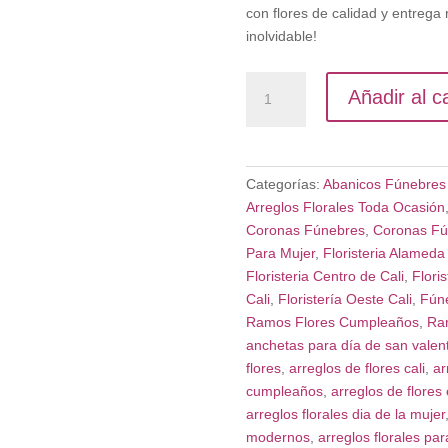
con flores de calidad y entrega
inolvidable!
Ramos
Añadir al ca
de
Flores
Variadas
en
Categorías:
Abanicos Fúnebres 
Cali
Arreglos Florales Toda Ocasión
–
Coronas Fúnebres
,
Coronas Fú
Floristería
Para Mujer
,
Floristeria Alameda 
Local
Floristeria Centro de Cali
,
Flori
cantidad
Cali
,
Floristería Oeste Cali
,
Fúne
Ramos Flores Cumpleaños
,
Ra
anchetas para día de san valent
flores
,
arreglos de flores cali
,
ar
cumpleaños
,
arreglos de flores 
arreglos florales dia de la mujer
modernos
,
arreglos florales par