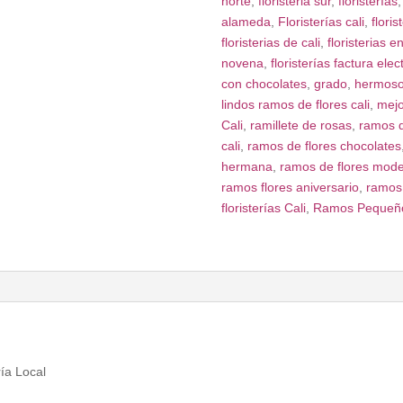
norte
,
floristeria sur
,
floristerías
alameda
,
Floristerías cali
,
flori
floristerias de cali
,
floristerias en
novena
,
floristerías factura elec
con chocolates
,
grado
,
hermoso
lindos ramos de flores cali
,
mejor
Cali
,
ramillete de rosas
,
ramos d
cali
,
ramos de flores chocolates
hermana
,
ramos de flores mod
ramos flores aniversario
,
ramos
floristerías Cali
,
Ramos Pequeño
ría Local