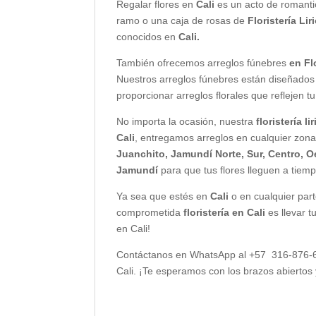
Regalar flores en
Cali
es un acto de romanti
ramo o una caja de rosas de
Floristería Lir
conocidos en
Cali.
También ofrecemos arreglos fúnebres
en Fl
Nuestros arreglos fúnebres están diseñados 
proporcionar arreglos florales que reflejen
No importa la ocasión, nuestra
floristería li
Cali
, entregamos arreglos en cualquier zon
Juanchito, Jamundí Norte, Sur, Centro, O
Jamundí
para que tus flores lleguen a tiemp
Ya sea que estés en
Cali
o en cualquier par
comprometida
floristería en Cali
es llevar 
en Cali!
Contáctanos en WhatsApp al +57 316-876-
Cali. ¡Te esperamos con los brazos abiertos