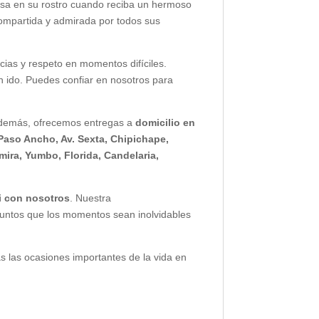
isa en su rostro cuando reciba un hermoso
 compartida y admirada por todos sus
ias y respeto en momentos difíciles.
n ido. Puedes confiar en nosotros para
 Además, ofrecemos entregas a
domicilio en
Paso Ancho, Av. Sexta, Chipichape,
ira, Yumbo, Florida, Candelaria,
li con nosotros
. Nuestra
juntos que los momentos sean inolvidables
as las ocasiones importantes de la vida en